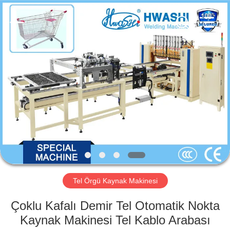
GUANGDONG
HWASHI
TECHNOLOGY
INC..
All
Rights
Reserved.
EV
ÜRÜNLER
HAKKIMIZDA
FABRIKA
TURU
Tel Örgü Kaynak Makinesi
KALITE
Çoklu Kafalı Demir Tel Otomatik Nokta
KONTROL
Kaynak Makinesi Tel Kablo Arabası