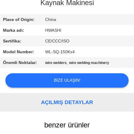
Kaynak Makinesi
BIZE
ULAŞIN
Place of Origin:
China
Marka adı:
HWASHI
HABERLER
Sertifika:
CE/CCC/ISO
Model Number:
WL-SQ-150Kx4
VAKALAR
Önemli Noktalar:
,
wire welders
wire welding machinery
BLOG
BIZE ULAŞIN!
BIR
AÇILMIŞ DETAYLAR
TEKLIF
ISTEĞI
benzer ürünler