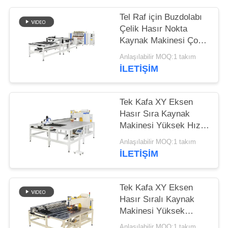
SITE
HARITASI
Tel Raf için Buzdolabı
Çelik Hasır Nokta
Kaynak Makinesi Çok
GIZLILIK
Noktalı
Anlaşılabilir MOQ:1 takım
POLITIKASI
İLETIŞIM
Tek Kafa XY Eksen
Hasır Sıra Kaynak
Makinesi Yüksek Hızlı
Tam Otomatik
Anlaşılabilir MOQ:1 takım
İLETIŞIM
Tek Kafa XY Eksen
Hasır Sıralı Kaynak
Makinesi Yüksek
Hassasiyetli Tam
Anlaşılabilir MOQ:1 takım