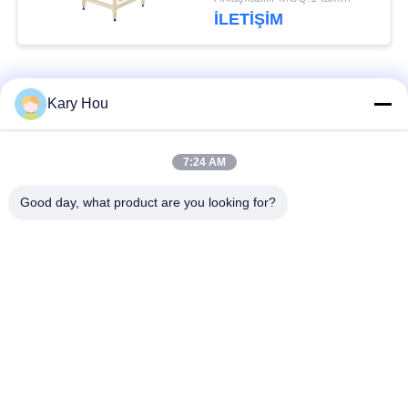
Otomatik
İLETIŞIM
Popüler Kategoriler
Tüm
Kary Hou
Punta Kaynak
Tel Örgü Kaynak
7:24 AM
Makinesi
Makinesi
Good day, what product are you looking for?
kondenser kaynak
lavabo kaynak
makinası
makinası
Endüstriyel Kaynak
IBC Kaynak Makinesi
Robotları
Kondansatör Deşarj
DC Kaynak Makinası
Kaynak Makinesi